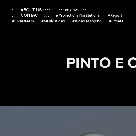
: : : : ABOUT US : : : :
: : : : WORKS : : : :
: : : : CONTACT : : : :
#Promotional/Institutional
#Report
#Livestream
#Music Video
#Video Mapping
#Others
PINTO E 