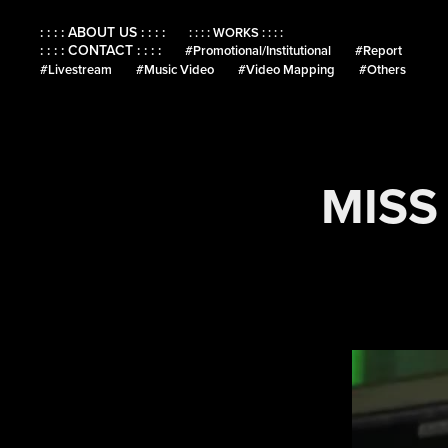
: : : : ABOUT US : : : :
: : : : WORKS : : : :
: : : : CONTACT : : : :
#Promotional/Institutional
#Report
#Livestream
#Music Video
#Video Mapping
#Others
MISS