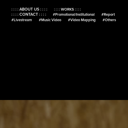
: : : : ABOUT US : : : :
: : : : WORKS : : : :
: : : : CONTACT : : : :
#Promotional/Institutional
#Report
#Livestream
#Music Video
#Video Mapping
#Others