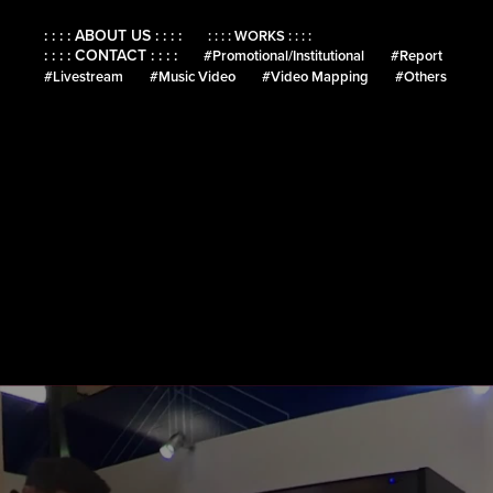
: : : : ABOUT US : : : :
: : : : WORKS : : : :
: : : : CONTACT : : : :
#Promotional/Institutional
#Report
#Livestream
#Music Video
#Video Mapping
#Others